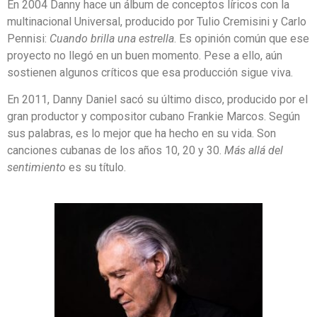
En 2004 Danny hace un álbum de conceptos líricos con la
multinacional Universal, producido por Tulio Cremisini y Carlo
Pennisi:
Cuando brilla una estrella
. Es opinión común que ese
proyecto no llegó en un buen momento. Pese a ello, aún
sostienen algunos críticos que esa producción sigue viva.
En 2011, Danny Daniel sacó su último disco, producido por el
gran productor y compositor cubano Frankie Marcos. Según
sus palabras, es lo mejor que ha hecho en su vida. Son
canciones cubanas de los años 10, 20 y 30.
Más allá del
sentimiento
es su título.
free
lynda
wordpress
wordpress
lynda
wordpress
wordpress
udemy
wordpress
wordpress
download
tutorial
themes
themes
course
themes
plugins
course
plugins
plugins
wordpress
free
nulled
nulled
free
cracked
cracked
free
cracked
nulled
themes
download
download
download