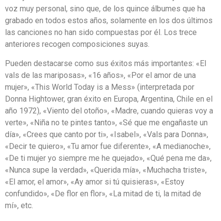
voz muy personal, sino que, de los quince álbumes que ha
grabado en todos estos años, solamente en los dos últimos
las canciones no han sido compuestas por él. Los trece
anteriores recogen composiciones suyas.
Pueden destacarse como sus éxitos más importantes: «El
vals de las mariposas», «16 años», «Por el amor de una
mujer», «This World Today is a Mess» (interpretada por
Donna Hightower, gran éxito en Europa, Argentina, Chile en el
año 1972), «Viento del otoño», «Madre, cuando quieras voy a
verte», «Niña no te pintes tanto», «Sé que me engañaste un
día», «Crees que canto por ti», «Isabel», «Vals para Donna»,
«Decir te quiero», «Tu amor fue diferente», «A medianoche»,
«De ti mujer yo siempre me he quejado», «Qué pena me da»,
«Nunca supe la verdad», «Querida mía», «Muchacha triste»,
«El amor, el amor», «Ay amor si tú quisieras», «Estoy
confundido», «De flor en flor», «La mitad de ti, la mitad de
mí», etc.