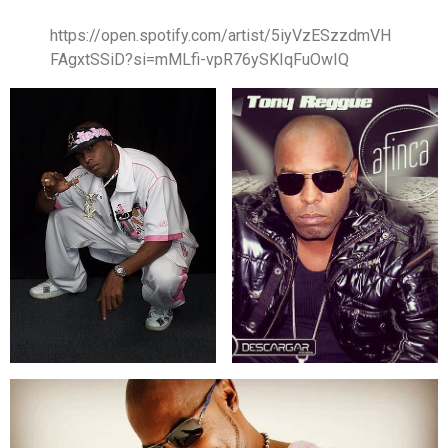
https://open.spotify.com/artist/5iyVzESzzdmVH
FAgxtSSiD?si=mMLfi-vpR76ySKIqFuOwIQ