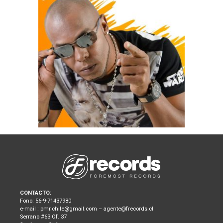
download
plugins
course
course
CONTACTO:
Fono: 56-9-71437980
e-mail : pmr.chile@gmail.com – agente@frecords.cl
Serrano #63 Of. 37