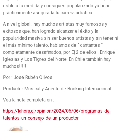
estilo a tu medida y consigues popularizarlo ya tiene
prácticamente asegurada tu carrera artística.
A nivel global , hay muchos artistas muy famosos y
exitosos que, han logrado alcanzar el éxito y la
popularidad masiva sin ser buenos artistas y sin tener ni
el más mínimo talento, hablamos de “ cantantes “
completamente desafinados, por Ej 2 de ellos , Enrique
Iglesias y Los Tigres del Norte. En Chile también hay
muchos!!!!!
Por : José Rubén Olivos
Productor Musical y Agente de Booking Internacional
Vea la nota completa en :
https://lahora.cl/opinion/2024/06/06/programas-de-
talentos-un-consejo-de-un-productor
free
wordpress
free
free
wordpress
free
wordpress
wordpress
free
free