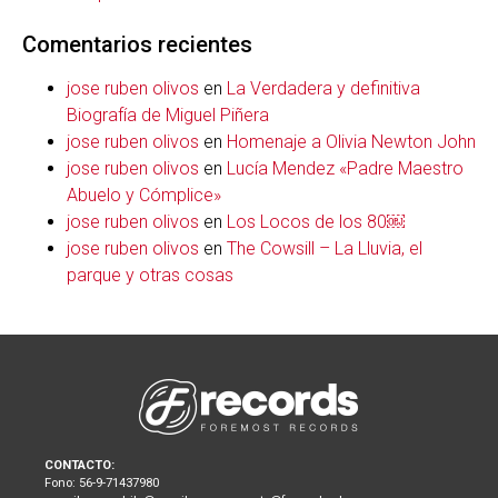
Comentarios recientes
jose ruben olivos
en
La Verdadera y definitiva
Biografía de Miguel Piñera
jose ruben olivos
en
Homenaje a Olivia Newton John
jose ruben olivos
en
Lucía Mendez «Padre Maestro
Abuelo y Cómplice»
jose ruben olivos
en
Los Locos de los 80￼
jose ruben olivos
en
The Cowsill – La Lluvia, el
parque y otras cosas
CONTACTO:
Fono: 56-9-71437980