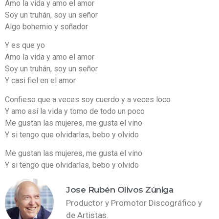
Amo la vida y amo el amor
Soy un truhán, soy un señor
Algo bohemio y soñador
Y es que yo
Amo la vida y amo el amor
Soy un truhán, soy un señor
Y casi fiel en el amor
Confieso que a veces soy cuerdo y a veces loco
Y amo así la vida y tomo de todo un poco
Me gustan las mujeres, me gusta el vino
Y si tengo que olvidarlas, bebo y olvido
Me gustan las mujeres, me gusta el vino
Y si tengo que olvidarlas, bebo y olvido
wordpress
wordpress
udemy
free
free
wordpress
wordpress
wordpress
download
free
Jose Rubén Olivos Zúñiga
themes
themes
tutorial
download
download
plugins
themes
plugins
wordpress
download
Productor y Promotor Discográfico y
nulled
cracked
free
lynda
wordpress
cracked
cracked
nulled
themes
udemy
de Artistas.
download
tutorial
plugins
tutorial