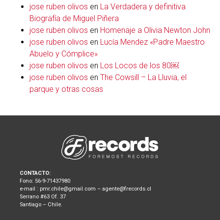
jose ruben olivos
en
La Verdadera y definitiva
Biografía de Miguel Piñera
jose ruben olivos
en
Homenaje a Olivia Newton John
jose ruben olivos
en
Lucía Mendez «Padre Maestro
Abuelo y Cómplice»
jose ruben olivos
en
Los Locos de los 80￼
jose ruben olivos
en
The Cowsill – La Lluvia, el
parque y otras cosas
CONTACTO:
Fono: 56-9-71437980
e-mail : pmr.chile@gmail.com – agente@frecords.cl
Serrano #63 Of. 37
Santiago – Chile.